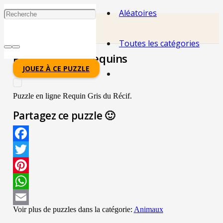
Aléatoires
Toutes les catégories
Récif Gris Des Requins
JOUEZ À CE PUZZLE
Puzzle en ligne Requin Gris du Récif.
Partagez ce puzzle 🙂
Facebook
Twitter
Pinterest
WhatsApp
Voir plus de puzzles dans la catégorie:
Animaux
Email