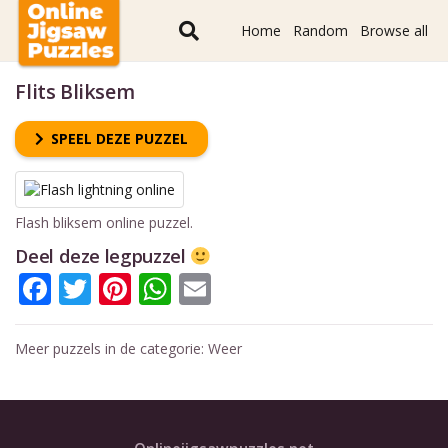
Home
Random
Browse all
Flits Bliksem
SPEEL DEZE PUZZEL
Flash bliksem online puzzel.
Deel deze legpuzzel
Facebook
Twitter
Pinterest
WhatsApp
Email
Meer puzzels in de categorie:
Weer