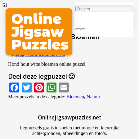
Hondenhout Witte Bloemen
SPEEL DEZE PUZZEL
Hond hout witte bloemen online puzzel.
Deel deze legpuzzel 🙂
Facebook
Twitter
Pinterest
WhatsApp
Email
Meer puzzels in de categorie:
Bloemen
,
Natuur
Onlinejigsawpuzzles.net
Legpuzzels gratis te spelen met mooie en kleurrijke
achtergronden, afbeeldingen en foto’s.