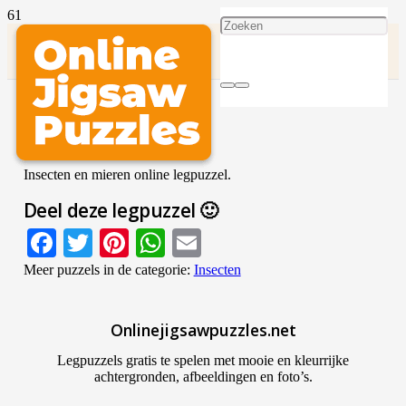
Insecten Mier
SPEEL DEZE PUZZEL
Insecten en mieren online legpuzzel.
Deel deze legpuzzel 🙂
Facebook
Twitter
Pinterest
WhatsApp
Email
Meer puzzels in de categorie:
Insecten
Onlinejigsawpuzzles.net
Legpuzzels gratis te spelen met mooie en kleurrijke
achtergronden, afbeeldingen en foto’s.