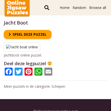
Home
Random
Browse all
Jacht Boot
SPEEL DEZE PUZZEL
Jachtboot online puzzel.
Deel deze legpuzzel
Facebook
Twitter
Pinterest
WhatsApp
Email
Meer puzzels in de categorie:
Schepen