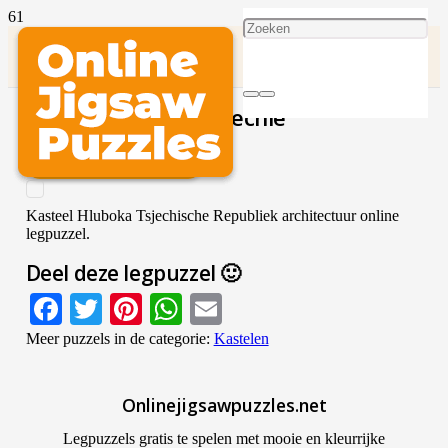
Kasteel Hluboka Tsjechië
Architectuur
SPEEL DEZE PUZZEL
Kasteel Hluboka Tsjechische Republiek architectuur online
legpuzzel.
Deel deze legpuzzel 🙂
Facebook
Twitter
Pinterest
WhatsApp
Email
Meer puzzels in de categorie:
Kastelen
Onlinejigsawpuzzles.net
Legpuzzels gratis te spelen met mooie en kleurrijke