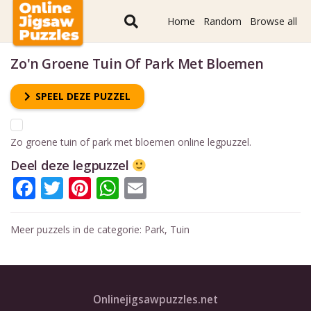
Home
Random
Browse all
Zo'n Groene Tuin Of Park Met Bloemen
SPEEL DEZE PUZZEL
Zo groene tuin of park met bloemen online legpuzzel.
Deel deze legpuzzel
Facebook
Twitter
Pinterest
WhatsApp
Email
Meer puzzels in de categorie:
Park
,
Tuin
Onlinejigsawpuzzles.net