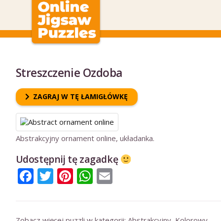
Streszczenie Ozdoba
ZAGRAJ W TĘ ŁAMIGŁÓWKĘ
Abstrakcyjny ornament online, układanka.
Udostępnij tę zagadkę
Facebook
Twitter
Pinterest
WhatsApp
Email
Zobacz więcej puzzli w kategorii:
Abstrakcyjny
,
Kolorowy