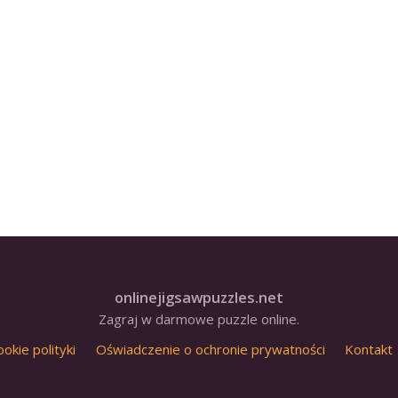
onlinejigsawpuzzles.net
Zagraj w darmowe puzzle online.
ookie polityki
Oświadczenie o ochronie prywatności
Kontakt