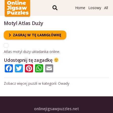
Home
Losowy
All
Motyl Atlas Duży
ZAGRAJ W TĘ ŁAMIGŁÓWKĘ
Atlas motyl duży układanka online.
Udostępnij tę zagadkę
Facebook
Twitter
Pinterest
WhatsApp
Email
Zobacz więcej puzzli w kategorii:
Owady
onlinejigsawpuzzles.net