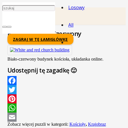
Losowy
All
Budynek Biało-Czerwony
ZAGRAJ W TĘ ŁAMIGŁÓWKĘ
Biało-czerwony budynek kościoła, układanka online.
Udostępnij tę zagadkę 🙂
Facebook
Twitter
Pinterest
WhatsApp
Zobacz więcej puzzli w kategorii:
Kościoły
,
Krajobraz
Email