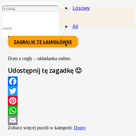
Losowy
All
Dom Z Cegły
ZAGRAJ W TĘ ŁAMIGŁÓWKĘ
Dom z cegły – układanka online.
Udostępnij tę zagadkę 🙂
Facebook
Twitter
Pinterest
WhatsApp
Zobacz więcej puzzli w kategorii:
Domy
Email