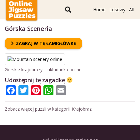
Home
Losowy
All
Górska Sceneria
ZAGRAJ W TĘ ŁAMIGŁÓWKĘ
Górskie krajobrazy – układanka online.
Udostępnij tę zagadkę
Facebook
Twitter
Pinterest
WhatsApp
Email
Zobacz więcej puzzli w kategorii:
Krajobraz