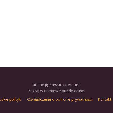
onlinejigsawpuzzles.net
Zagraj w darmowe puzzle online.
ookie polityki
Oświadczenie o ochronie prywatności
Kontakt