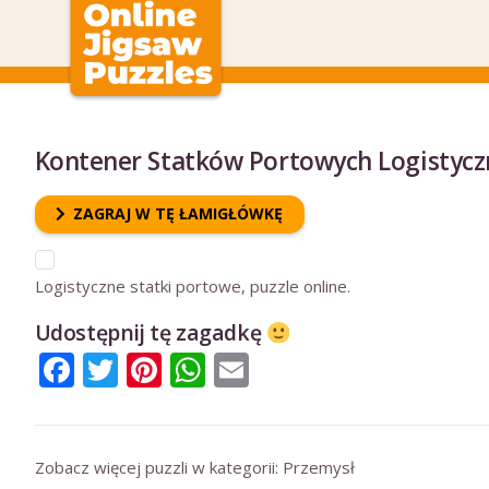
Kontener Statków Portowych Logistycz
ZAGRAJ W TĘ ŁAMIGŁÓWKĘ
Logistyczne statki portowe, puzzle online.
Udostępnij tę zagadkę
Facebook
Twitter
Pinterest
WhatsApp
Email
Zobacz więcej puzzli w kategorii:
Przemysł