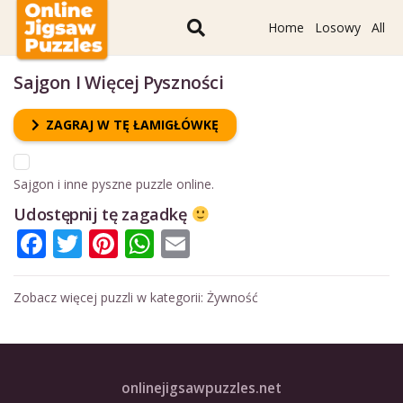
Home
Losowy
All
Sajgon I Więcej Pyszności
ZAGRAJ W TĘ ŁAMIGŁÓWKĘ
Sajgon i inne pyszne puzzle online.
Udostępnij tę zagadkę
Facebook
Twitter
Pinterest
WhatsApp
Email
Zobacz więcej puzzli w kategorii:
Żywność
onlinejigsawpuzzles.net