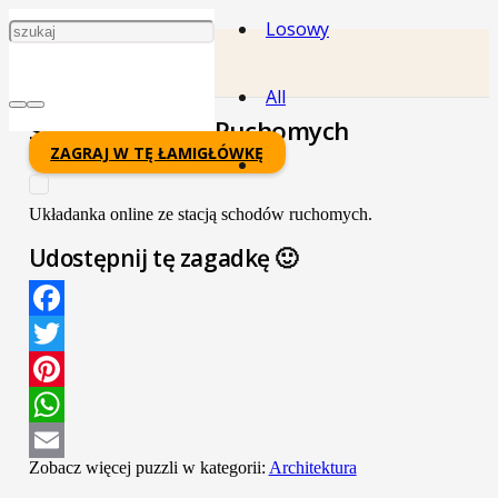
Losowy
All
Stacja Schodów Ruchomych
ZAGRAJ W TĘ ŁAMIGŁÓWKĘ
Układanka online ze stacją schodów ruchomych.
Udostępnij tę zagadkę 🙂
Facebook
Twitter
Pinterest
WhatsApp
Zobacz więcej puzzli w kategorii:
Architektura
Email