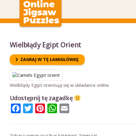
Wielbłądy Egipt Orient
ZAGRAJ W TĘ ŁAMIGŁÓWKĘ
Wielbłądy Egipt orientują się w układance online.
Udostępnij tę zagadkę
Facebook
Twitter
Pinterest
WhatsApp
Email
Zobacz więcej puzzli w kategorii:
Zwierząt