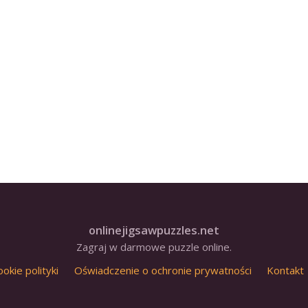
onlinejigsawpuzzles.net
Zagraj w darmowe puzzle online.
ookie polityki
Oświadczenie o ochronie prywatności
Kontakt