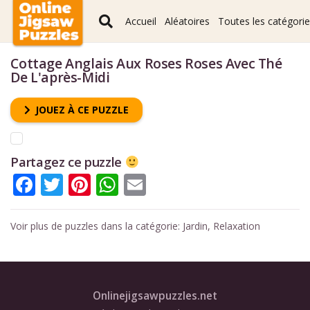
Accueil
Aléatoires
Toutes les catégori
Cottage Anglais Aux Roses Roses Avec Thé
De L'après-Midi
JOUEZ À CE PUZZLE
Partagez ce puzzle
Facebook
Twitter
Pinterest
WhatsApp
Email
Voir plus de puzzles dans la catégorie:
Jardin
,
Relaxation
Onlinejigsawpuzzles.net