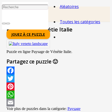
Aléatoires
Toutes les catégories
Paysage De Vénétie Italie
JOUEZ À CE PUZZLE
Puzzle en ligne Paysage de Vénétie Italie.
Partagez ce puzzle 🙂
Facebook
Twitter
Pinterest
WhatsApp
Voir plus de puzzles dans la catégorie:
Paysage
Email