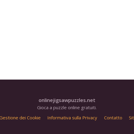
onlinejigsawpuzzles.net
Gioca a puzzle online gratuiti.
Gestione dei Cookie
Informativa sulla Privacy
Contatto
Si