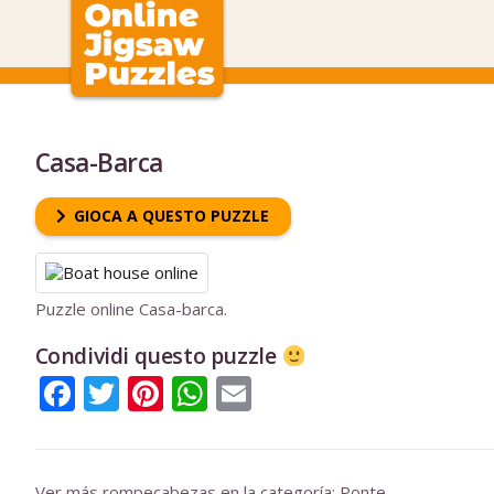
Casa-Barca
GIOCA A QUESTO PUZZLE
Puzzle online Casa-barca.
Condividi questo puzzle
Facebook
Twitter
Pinterest
WhatsApp
Email
Ver más rompecabezas en la categoría:
Ponte