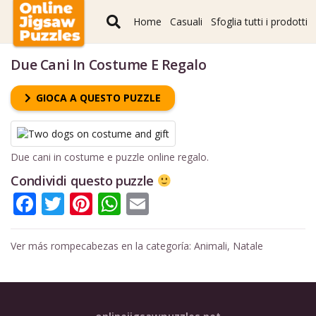
Home
Casuali
Sfoglia tutti i prodotti
Due Cani In Costume E Regalo
GIOCA A QUESTO PUZZLE
Due cani in costume e puzzle online regalo.
Condividi questo puzzle
Facebook
Twitter
Pinterest
WhatsApp
Email
Ver más rompecabezas en la categoría:
Animali
,
Natale