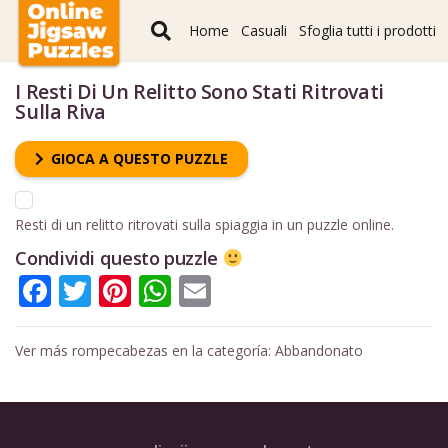
Home
Casuali
Sfoglia tutti i prodotti
I Resti Di Un Relitto Sono Stati Ritrovati
Sulla Riva
GIOCA A QUESTO PUZZLE
Resti di un relitto ritrovati sulla spiaggia in un puzzle online.
Condividi questo puzzle
Facebook
Twitter
Pinterest
WhatsApp
Email
Ver más rompecabezas en la categoría:
Abbandonato