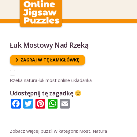
Łuk Mostowy Nad Rzeką
ZAGRAJ W TĘ ŁAMIGŁÓWKĘ
Rzeka natura łuk most online układanka.
Udostępnij tę zagadkę
Facebook
Twitter
Pinterest
WhatsApp
Email
Zobacz więcej puzzli w kategorii:
Most
,
Natura