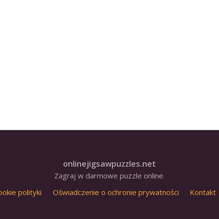
onlinejigsawpuzzles.net
Zagraj w darmowe puzzle online.
ookie polityki
Oświadczenie o ochronie prywatności
Kontakt